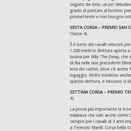
seguito da Sinis, un po’ delude
grado di puntare al bottino pi
promettente e non bisogna sott
SESTA CORSA – PREMIO SAN S
Classe 4)
È il turno dei cavalli velocisti p
1.200 metri in dirittura aperta a 
buona per Billy The Deep, che s
di fila nelle due precedenti El
lista dei cattivi, dove c’è anch
ingaggio. Molto insidioso anche
questa dirittura, e nessuno si d
SETTIMA CORSA – PREMIO TE
4)
La prova più importante la trov
milanese che vale anche come Qu
sempre per i cavalli di 3 anni im
a Terenzio Manili. Corsa bella 