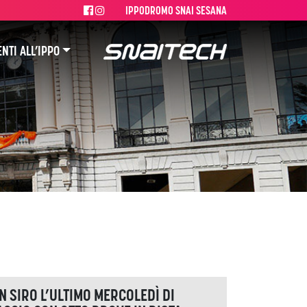
IPPODROMO SNAI SESANA
NTI ALL’IPPO
 SIRO L’ULTIMO MERCOLEDÌ DI