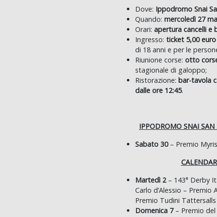
Dove:
Ippodromo Snai Sa
Quando:
mercoledì 27 m
Orari:
apertura cancelli e b
Ingresso:
ticket 5,00 eur
di 18 anni e per le persone
Riunione corse:
otto corse
stagionale di galoppo;
Ristorazione:
bar-tavola c
dalle ore 12:45
.
IPPODROMO SNAI SAN 
Sabato 30
– Premio Myrist
CALENDAR
Martedì 2
– 143° Derby It
Carlo d’Alessio – Premio
Premio Tudini Tattersalls 
Domenica 7
– Premio del 