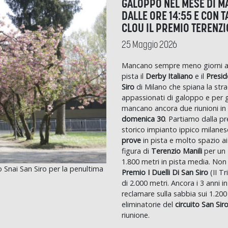
GALOPPO NEL MESE DI MA
DALLE ORE 14:55 E CON T
CLOU IL PREMIO TERENZI
25 Maggio 2026
Mancano sempre meno giorni a
pista il
Derby Italiano
e il
Presid
Siro
di Milano che spiana la stra
appassionati di galoppo e per gl
mancano ancora due riunioni i
domenica 30
. Partiamo dalla pr
storico impianto ippico milanes
prove
in pista e molto spazio ai 
figura di
Terenzio Manili
per un 
1.800 metri in pista media. Non
 Snai San Siro per la penultima
Premio I Duelli Di San Siro
(II Tr
di 2.000 metri. Ancora i 3 anni in
reclamare sulla sabbia sui 1.200
eliminatorie del
circuito San Sir
riunione.