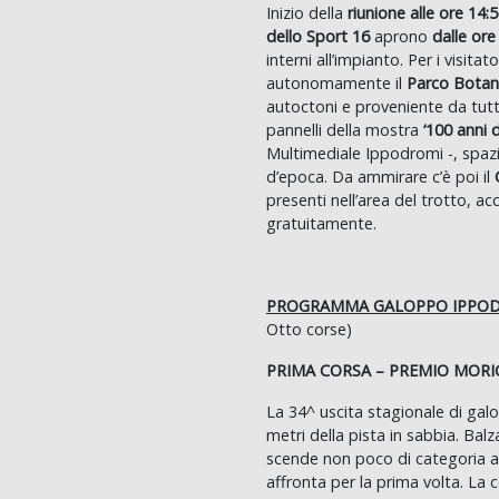
Inizio della
riunione alle ore 14:
dello Sport 16
aprono
dalle ore
interni all’impianto. Per i visitat
autonomamente il
Parco Bota
autoctoni e proveniente da tutto 
pannelli della mostra
‘100 anni 
Multimediale Ippodromi -, spazi
d’epoca. Da ammirare c’è poi il
presenti nell’area del trotto, ac
gratuitamente.
PROGRAMMA GALOPPO IPPOD
Otto corse)
PRIMA CORSA – PREMIO MORI
La 34^ uscita stagionale di gal
metri della pista in sabbia. Balz
scende non poco di categoria an
affronta per la prima volta. La 