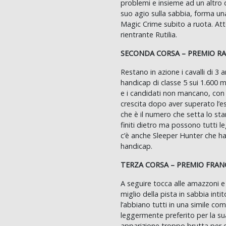
problemi e insieme ad un altro 
suo agio sulla sabbia, forma una
Magic Crime subito a ruota. Att
rientrante Rutilia.
SECONDA CORSA – PREMIO R
Restano in azione i cavalli di 3 
handicap di classe 5 sui 1.600 m
e i candidati non mancano, con 
crescita dopo aver superato l’
che è il numero che setta lo st
finiti dietro ma possono tutti l
c’è anche Sleeper Hunter che ha
handicap.
TERZA CORSA – PREMIO FRA
A seguire tocca alle amazzoni e 
miglio della pista in sabbia inti
l’abbiano tutti in una simile co
leggermente preferito per la su
apparizione troppo brutta per e