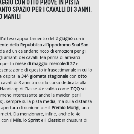
GGIO CON OTTO PROVE IN PISTA
ANTO SPAZIO PER I CAVALLI DI 3 ANNI.
O MANILI
ll’atteso appuntamento del
2 giugno
con in
ente della Repubblica
all’
Ippodromo Snai San
da ad un calendario ricco di emozioni per gli
i amanti dei cavalli. Ma prima di arrivarci
n questo
mese di maggio
:
mercoledì 27
e
esentazione di questo infrasettimanale in cui lo
e ospita la
34^ giornata stagionale
con
otto
cavalli di 3 anni tra cui la corsa dedicata alla
Handicap di Classe 4 e valida come
TQQ
sui
 meno interessante anche la maiden per il
is), sempre sulla pista media, ma sulla distanza
 apertura di riunione per il
Premio Morigi
, una
 metri. Da menzionare, infine, anche le 4e
o
con il
Mile
, lo
Sprint
e il
Classic
in chiusura di