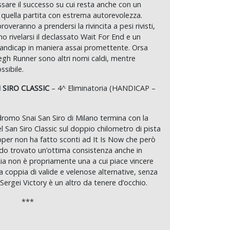
ssare il successo su cui resta anche con un
 quella partita con estrema autorevolezza.
overanno a prendersi la rivincita a pesi rivisti,
o rivelarsi il declassato Wait For End e un
handicap in maniera assai promettente. Orsa
h Runner sono altri nomi caldi, mentre
sibile.
 SIRO CLASSIC
– 4^ Eliminatoria (HANDICAP –
odromo Snai San Siro di Milano termina con la
l San Siro Classic sul doppio chilometro di pista
apper non ha fatto sconti ad It Is Now che però
do trovato un’ottima consistenza anche in
Lia non è propriamente una a cui piace vincere
coppia di valide e velenose alternative, senza
 Sergei Victory è un altro da tenere d’occhio.
***