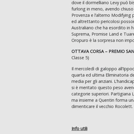
dove il dormelliano Levy può bi
furlong in meno, avendo chiuso
Provenza e l’alterno Modifying pr
ed altrettanto pericolosi posson
Australiano che ha esordito in 
Suprema, Promise Land e Tuareg
Oropuro è la sorpresa non impos
OTTAVA CORSA – PREMIO SAN
Classe 5)
Il mercoledì di galoppo all’Ipp
quarta ed ultima Eliminatoria de
media per gli anziani. L’handic
si è meritato questo peso aven
categorie superiori. Partigiana 
ma insieme a Quentin forma una 
dimenticare il vecchio Rocolett.
Info utili