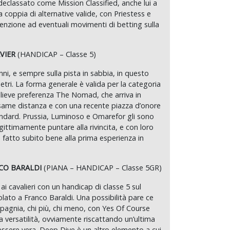
declassato come Mission Classified, anche lui a
 coppia di alternative valide, con Priestess e
enzione ad eventuali movimenti di betting sulla
AVIER
(HANDICAP – Classe 5)
anni, e sempre sulla pista in sabbia, in questo
etri. La forma generale è valida per la categoria
lieve preferenza The Nomad, che arriva in
esame distanza e con una recente piazza d’onore
andard. Prussia, Luminoso e Omarefor gli sono
egittimamente puntare alla rivincita, e con loro
 fatto subito bene alla prima esperienza in
NCO BARALDI
(PIANA – HANDICAP – Classe 5GR)
ai cavalieri con un handicap di classe 5 sul
tolato a Franco Baraldi. Una possibilità pare ce
mpagnia, chi più, chi meno, con Yes Of Course
a versatilità, ovviamente riscattando un’ultima
ssere vera. Deep Dive è un altro elemento a cui