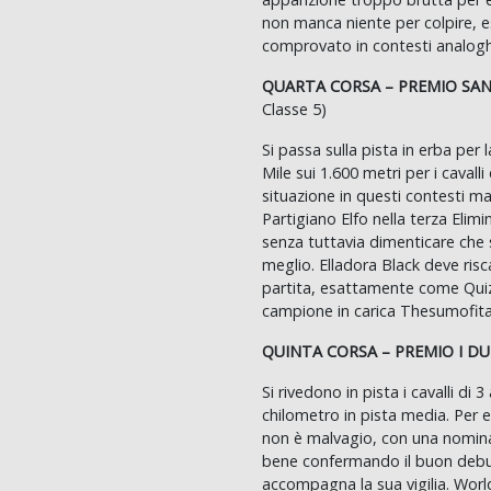
non manca niente per colpire,
comprovato in contesti analogh
QUARTA CORSA – PREMIO SAN
Classe 5)
Si passa sulla pista in erba per 
Mile sui 1.600 metri per i cavall
situazione in questi contesti m
Partigiano Elfo nella terza Elimi
senza tuttavia dimenticare che 
meglio. Elladora Black deve risc
partita, esattamente come Quiz 
campione in carica Thesumofital
QUINTA CORSA – PREMIO I DU
Si rivedono in pista i cavalli di
chilometro in pista media. Per 
non è malvagio, con una nominat
bene confermando il buon debu
accompagna la sua vigilia. World