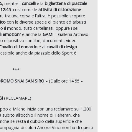
55
, mentre i
cancelli
e la
biglietteria di
piazzale
 12:45
, così come le
attività di ristorazione
ori, tra una corsa e l’altra, è possibile scoprire
nico
con le diverse specie di piante ed arbusti
il mondo, tutti cartellinati, oppure i sei
di emozioni’
e anche la
GAMI
– Galleria Archivio
o espositivo con libri, documenti, video
Cavallo di Leonardo
e ai
cavalli di design
cessibile anche da piazzale dello Sport 6
***
ROMO SNAI SAN SIRO
– (Dalle ore 14:55 –
GI
(RECLAMARE)
oppo a Milano inizia con una reclamare sui 1.200
a subito all’occhio il nome di Teheran, che
che se resta il dubbio della superficie che
compagnia di colori Ancora Vinci non ha di questi