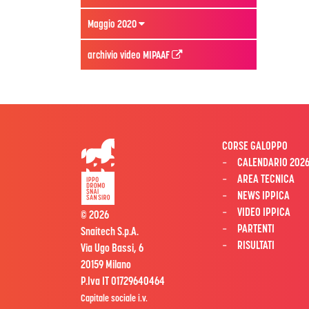
Maggio 2020
archivio video MIPAAF
CORSE GALOPPO
CALENDARIO 202
AREA TECNICA
NEWS IPPICA
VIDEO IPPICA
© 2026
PARTENTI
Snaitech S.p.A.
RISULTATI
Via Ugo Bassi, 6
20159 Milano
P.Iva IT 01729640464
Capitale sociale i.v.