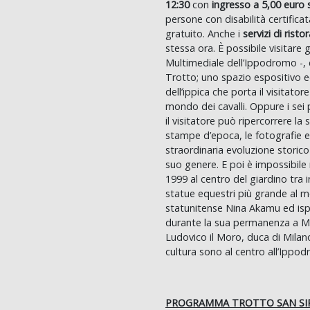
12:30
con
ingresso a 5,00 euro 
persone con disabilità certific
gratuito. Anche i
servizi di rist
stessa ora. È possibile visitare
Multimediale dell’Ippodromo -, c
Trotto; uno spazio espositivo ed
dell’ippica che porta il visitator
mondo dei cavalli. Oppure i sei 
il visitatore può ripercorrere la
stampe d’epoca, le fotografie e i
straordinaria evoluzione storico
suo genere. E poi è impossibile
1999 al centro del giardino tra 
statue equestri più grande al m
statunitense Nina Akamu ed ispir
durante la sua permanenza a Mila
Ludovico il Moro, duca di Milan
cultura sono al centro all’Ippod
PROGRAMMA TROTTO SAN SIRO