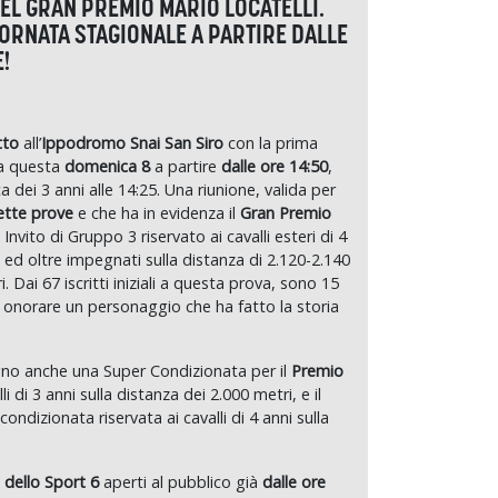
DEL GRAN PREMIO MARIO LOCATELLI.
IORNATA STAGIONALE A PARTIRE DALLE
!
tto
all’
Ippodromo Snai San Siro
con la prima
a questa
domenica 8
a partire
dalle ore 14:50
,
ca dei 3 anni alle 14:25. Una riunione, valida per
ette prove
e che ha in evidenza il
Gran Premio
Invito di Gruppo 3 riservato ai cavalli esteri di 4
i ed oltre impegnati sulla distanza di 2.120-2.140
. Dai 67 iscritti iniziali a questa prova, sono 15
r onorare un personaggio che ha fatto la storia
gno anche una Super Condizionata per il
Premio
i di 3 anni sulla distanza dei 2.000 metri, e il
ondizionata riservata ai cavalli di 4 anni sulla
 dello Sport 6
aperti al pubblico già
dalle ore