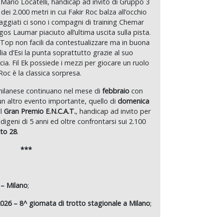
 Mario Locatelli, handicap ad invito di Gruppo 3
 dei 2.000 metri in cui Fakir Roc balza all’occhio
taggiati ci sono i compagni di training Chemar
os Laumar piaciuto all’ultima uscita sulla pista.
Top non facili da contestualizzare ma in buona
lia d’Esi la punta soprattutto grazie al suo
ia. Fil Ek possiede i mezzi per giocare un ruolo
c è la classica sorpresa.
 milanese continuano nel mese di
febbraio
con
un altro evento importante, quello di
domenica
il
Gran Premio E.N.C.A.T.
, handicap ad invito per
digeni di 5 anni ed oltre confrontarsi sui 2.100
to 28
.
***
 – Milano
;
26 – 8^ giornata di trotto stagionale a Milano
;