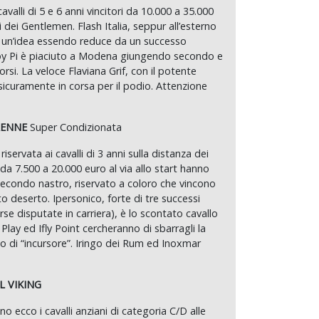
avalli di 5 e 6 anni vincitori da 10.000 a 35.000
ni dei Gentlemen. Flash Italia, seppur all’esterno
 un’idea essendo reduce da un successo
y Pi è piaciuto a Modena giungendo secondo e
rsi. La veloce Flaviana Grif, con il potente
icuramente in corsa per il podio. Attenzione
RENNE
Super Condizionata
iservata ai cavalli di 3 anni sulla distanza dei
i da 7.500 a 20.000 euro al via allo start hanno
 secondo nastro, riservato a coloro che vincono
o deserto. Ipersonico, forte di tre successi
rse disputate in carriera), è lo scontato cavallo
Play ed Ifly Point cercheranno di sbarragli la
lo di “incursore”. Iringo dei Rum ed Inoxmar
L VIKING
 ecco i cavalli anziani di categoria C/D alle