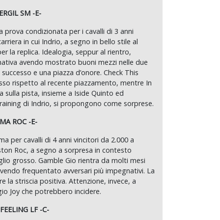
RGIL SM -E-
 prova condizionata per i cavalli di 3 anni
arriera in cui Indrio, a segno in bello stile al
r la replica. Idealogia, seppur al rientro,
rnativa avendo mostrato buoni mezzi nelle due
 successo e una piazza d’onore. Check This
sso rispetto al recente piazzamento, mentre In
a sulla pista, insieme a Iside Quinto ed
raining di Indrio, si propongono come sorprese.
MA ROC -E-
a per cavalli di 4 anni vincitori da 2.000 a
Gaston Roc, a segno a sorpresa in contesto
lio grosso. Gamble Gio rientra da molti mesi
vendo frequentato avversari più impegnativi. La
e la striscia positiva. Attenzione, invece, a
rgio Joy che potrebbero incidere.
EELING LF -C-