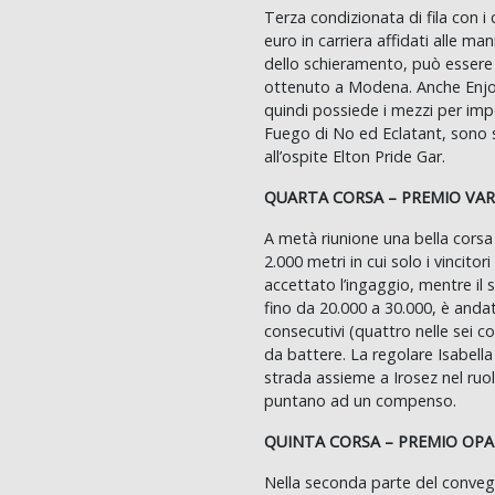
Terza condizionata di fila con i c
euro in carriera affidati alle ma
dello schieramento, può essere
ottenuto a Modena. Anche Enjo
quindi possiede i mezzi per impo
Fuego di No ed Eclatant, sono s
all’ospite Elton Pride Gar.
QUARTA CORSA – PREMIO VA
A metà riunione una bella corsa r
2.000 metri in cui solo i vincitor
accettato l’ingaggio, mentre il
fino da 20.000 a 30.000, è andat
consecutivi (quattro nelle sei co
da battere. La regolare Isabella 
strada assieme a Irosez nel ruo
puntano ad un compenso.
QUINTA CORSA – PREMIO OPA
Nella seconda parte del convegno