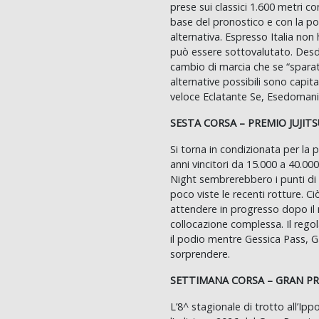
prese sui classici 1.600 metri co
base del pronostico e con la p
alternativa. Espresso Italia non 
può essere sottovalutato. Des
cambio di marcia che se “sparat
alternative possibili sono capit
veloce Eclatante Se, Esedomani
SESTA CORSA – PREMIO JUJIT
Si torna in condizionata per la 
anni vincitori da 15.000 a 40.000
Night sembrerebbero i punti di 
poco viste le recenti rotture. Ci
attendere in progresso dopo il 
collocazione complessa. Il rego
il podio mentre Gessica Pass, 
sorprendere.
SETTIMANA CORSA – GRAN PR
L’8^ stagionale di trotto all’Ip