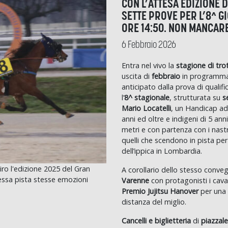
CON L’ATTESA EDIZIONE 
SETTE PROVE PER L’8^ G
ORE 14:50. NON MANCARE
6 Febbraio 2026
Entra nel vivo la
stagione di tro
uscita di
febbraio
in programm
anticipato dalla prova di qualifi
l’
8^ stagionale
, strutturata su
s
Mario Locatelli
, un Handicap ad 
anni ed oltre e indigeni di 5 ann
metri e con partenza con i nastri
quelli che scendono in pista pe
dell’ippica in Lombardia.
ro l'edizione 2025 del Gran
A corollario dello stesso conve
essa pista stesse emozioni
Varenne
con protagonisti i cavall
Premio Jujitsu Hanover
per una c
distanza del miglio.
Cancelli e
biglietteria
di
piazzale