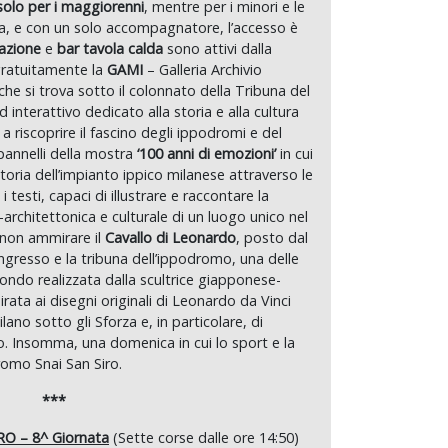
solo per i maggiorenni
, mentre per i minori e le
ata, e con un solo accompagnatore, l’accesso è
orazione
e
bar tavola calda
sono attivi dalla
 gratuitamente la
GAMI
– Galleria Archivio
he si trova sotto il colonnato della Tribuna del
 interattivo dedicato alla storia e alla cultura
e a riscoprire il fascino degli ippodromi e del
pannelli della mostra
‘100 anni di emozioni’
in cui
 storia dell’impianto ippico milanese attraverso le
 testi, capaci di illustrare e raccontare la
-architettonica e culturale di un luogo unico nel
 non ammirare il
Cavallo di Leonardo
, posto dal
ingresso e la tribuna dell’ippodromo, una delle
ondo realizzata dalla scultrice giapponese-
ata ai disegni originali di Leonardo da Vinci
no sotto gli Sforza e, in particolare, di
o. Insomma, una domenica in cui lo sport e la
romo Snai San Siro.
***
 – 8^ Giornata
(Sette corse dalle ore 14:50)