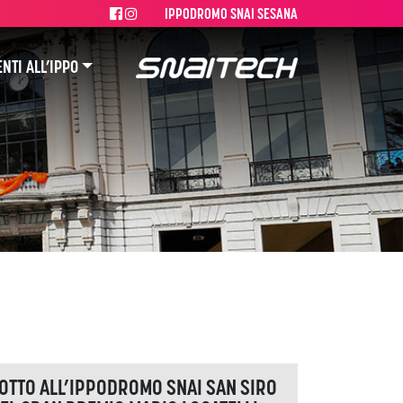
IPPODROMO SNAI SESANA
NTI ALL’IPPO
OTTO ALL’IPPODROMO SNAI SAN SIRO