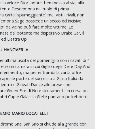
n la veloce Dior Jadore, ben messa al via, alla
otente Desdemona nel ruolo di prima
ha carta “spumeggiante” ma, visti i rivali, non
demona Sage possiede un secco ed incisivo
o” da vicino può fare molte vittime. Le
anate dal potente ma dispersivo Drake Gar, il
 ed Elettra Op.
SU HANOVER -A-
penultima uscita del pomeriggio con i cavalli di 4
 euro in carriera in cui Giglio degli Dei e Day And
riferimento, ma per entrambi la carta offre
ò apre le porte del successo a Giulia Italia da
rientro e Gineah Dance alle prese con
lare Green Fire di No è sicuramente in corsa per
Gabri Cap e Galassia Gielle puntano potrebbero
EMIO MARIO LOCATELLI
podromo Snai San Siro si chiude alla grande con