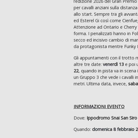
l’edizione 2026 del Gran Premio
per cavalli anziani sulla distanza
allo start. Sempre tra gli avvan
ed Esterel Gi così come Cienfueg
Attenzione ad Ontario e Cherry 
forma. I penalizzati hanno in Fol
secco ed incisivo cambio di marc
da protagonista mentre Funky Ro
Gli appuntamenti con il trotto
altre tre date:
venerdì 13
e poi 
22
, quando in pista va in scena 
un Gruppo 3 che vede i cavalli in
metri. Ultima data, invece,
saba
INFORMAZIONI EVENTO
Dove:
Ippodromo Snai San Siro
Quando:
domenica 8 febbraio 20