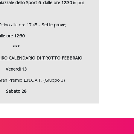
piazzale dello Sport 6
,
dalle ore 12:30
in poi;
0
fino alle ore 17:45 –
Sette prove
;
lle ore 12:30
.
***
IRO CALENDARIO DI TROTTO FEBBRAIO
Venerdì 13
ran Premio E.N.C.A.T. (Gruppo 3)
Sabato 28