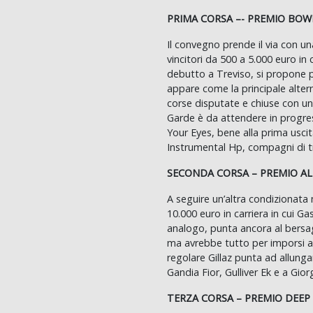
PRIMA CORSA –-
PREMIO BOWE
Il convegno prende il via con una
vincitori da 500 a 5.000 euro in c
debutto a Treviso, si propone pe
appare come la principale alte
corse disputate e chiuse con un
Garde è da attendere in progre
Your Eyes, bene alla prima uscit
Instrumental Hp, compagni di t
SECONDA CORSA – PREMIO AL
A seguire un’altra condizionata m
10.000 euro in carriera in cui 
analogo, punta ancora al bersag
ma avrebbe tutto per imporsi a
regolare Gillaz punta ad allungar
Gandia Fior, Gulliver Ek e a Gio
TERZA CORSA – PREMIO DEEP F