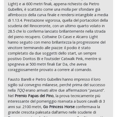
Light) e ai 600 metri finali, appena richiesto da Pietro
Gubellini, è scattato come una molla per sfondare già
all’imbocco della curva finale e rendersi intangibile a media
di 1.13.4. Prestazione vigorosa, quella del portacolori della
scuderia del Rinoceronte, con un ultimo quarto volato in
28.5 che lo conferma lanciato brillantemente nella strada
del pieno recupero. Coltwine Di Casei e Alcarro Light
hanno seguito con meno brillantezza la progressione del
vincitore terminando alle piazze: il podio è stato
completato da due soggetti dello start, un sempre
positivo Doritos Bi e l’outsider Catwalk Pink, mentre si
spegneva ai 500 metri finali Ear Da, che aveva
coraggiosamente provato a correre al comando.
Fausto Barelli e Pietro Gubellini hanno impresso il loro
sigillo sul convegno milanese, perché prima del successo
nella
TQQ
erano arrivati altre due affermazioni “
pesanti
”.
Nel
Premio Papas del Pino
, la prova tecnicamente più
interessante del pomeriggio riservata a buoni cavalli di 3
anni sui .2100 metri,
Go Princess Horse
confermava la
grande crescita palesata dall’arrivo nelle scuderie di