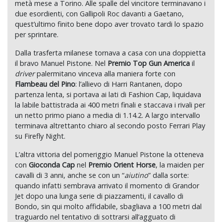
metà mese a Torino. Alle spalle del vincitore terminavano i
due esordienti, con Gallipoli Roc davanti a Gaetano,
quest’ultimo finito bene dopo aver trovato tardi lo spazio
per sprintare.
Dalla trasferta milanese tornava a casa con una doppietta
il bravo Manuel Pistone. Nel
Premio Top Gun America
il
driver
palermitano vinceva alla maniera forte con
Flambeau del Pino
: l’allievo di Harri Rantanen, dopo
partenza lenta, si portava ai lati di Fashion Cap, liquidava
la labile battistrada ai 400 metri finali e staccava i rivali per
un netto primo piano a media di 1.14.2. A largo intervallo
terminava altrettanto chiaro al secondo posto Ferrari Play
su Firefly Night.
L’altra vittoria del pomeriggio Manuel Pistone la otteneva
con
Gioconda Cap
nel
Premio Orient Horse
, la maiden per
cavalli di 3 anni, anche se con un “
aiutino
” dalla sorte:
quando infatti sembrava arrivato il momento di Grandor
Jet dopo una lunga serie di piazzamenti, il cavallo di
Bondo, sin qui molto affidabile, sbagliava a 100 metri dal
traguardo nel tentativo di sottrarsi all’agguato di