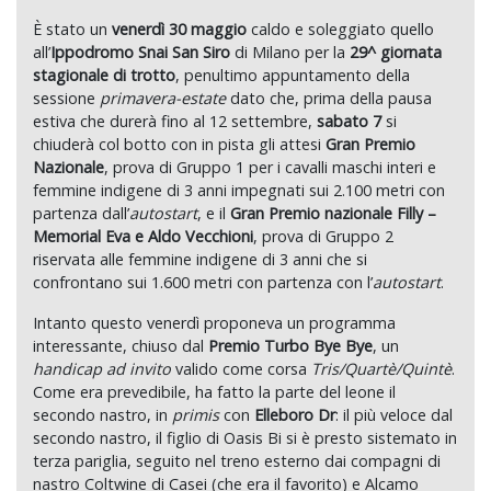
È stato un
venerdì 30 maggio
caldo e soleggiato quello
all’
Ippodromo Snai San Siro
di Milano per la
29^ giornata
stagionale di trotto
, penultimo appuntamento della
sessione
primavera-estate
dato che, prima della pausa
estiva che durerà fino al 12 settembre,
sabato 7
si
chiuderà col botto con in pista gli attesi
Gran Premio
Nazionale
, prova di Gruppo 1 per i cavalli maschi interi e
femmine indigene di 3 anni impegnati sui 2.100 metri con
partenza dall’
autostart
, e il
Gran Premio nazionale Filly –
Memorial Eva e Aldo Vecchioni
, prova di Gruppo 2
riservata alle femmine indigene di 3 anni che si
confrontano sui 1.600 metri con partenza con l’
autostart
.
Intanto questo venerdì proponeva un programma
interessante, chiuso dal
Premio Turbo Bye Bye
, un
handicap ad invito
valido come corsa
Tris/Quartè/Quintè
.
Come era prevedibile, ha fatto la parte del leone il
secondo nastro, in
primis
con
Elleboro Dr
: il più veloce dal
secondo nastro, il figlio di Oasis Bi si è presto sistemato in
terza pariglia, seguito nel treno esterno dai compagni di
nastro Coltwine di Casei (che era il favorito) e Alcamo