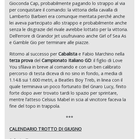
Gioconda Cap, probabilmente pagando lo strappo al via
per conquistare il comando: la vittoria della cavalla di
Lamberto Barbieri era comunque meritata perché anche
lei aveva partecipato allo strappo e probabilmente anche
senza le disgrazie del rivale avrebbe lottato per la vittoria.
Dell’errore di Grandor Jet usufruivano anche Girl of Sea As
e Gamble Gio per terminare alle piazze.
Ritorno al successo per
Cabalista
e Fabio Marchino nella
terza prova
del
Campionato Italiano GD
: il figlio di Love
You sfilava in breve al comando e con un ben calibrato
percorso di testa diceva di no sino in fondo, a media di
1.14.8 sui 1.600 metri, a Beatles Boy Treb, in linea con il
quale terminava un poco fortunato Bel Gnaro Lucy, finito
forte dopo aver trovato tardi lo spazio per sprintare,
mentre l’atteso Celsius Mabel in scia al vincitore faceva la
fine del topo in trappola.
***
CALENDARIO TROTTO DI GIUGNO