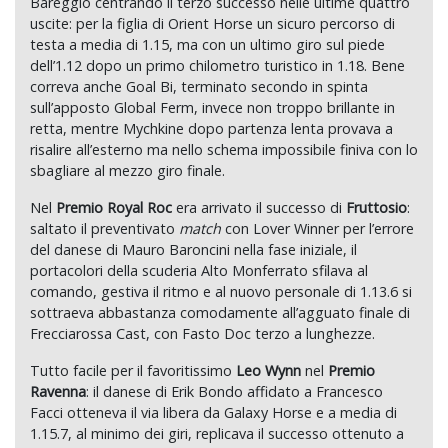
Bareggio centrando il terzo successo nelle ultime quattro
uscite: per la figlia di Orient Horse un sicuro percorso di
testa a media di 1.15, ma con un ultimo giro sul piede
dell’1.12 dopo un primo chilometro turistico in 1.18. Bene
correva anche Goal Bi, terminato secondo in spinta
sull’apposto Global Ferm, invece non troppo brillante in
retta, mentre Mychkine dopo partenza lenta provava a
risalire all’esterno ma nello schema impossibile finiva con lo
sbagliare al mezzo giro finale.
Nel
Premio Royal Roc
era arrivato il successo di
Fruttosio
:
saltato il preventivato
match
con Lover Winner per l’errore
del danese di Mauro Baroncini nella fase iniziale, il
portacolori della scuderia Alto Monferrato sfilava al
comando, gestiva il ritmo e al nuovo personale di 1.13.6 si
sottraeva abbastanza comodamente all’agguato finale di
Frecciarossa Cast, con Fasto Doc terzo a lunghezze.
Tutto facile per il favoritissimo
Leo Wynn
nel
Premio
Ravenna
: il danese di Erik Bondo affidato a Francesco
Facci otteneva il via libera da Galaxy Horse e a media di
1.15.7, al minimo dei giri, replicava il successo ottenuto a