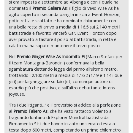
si era imposta a settembre ad Albenga e con il quale ha
dominato il
Premio Galiera As
: il figlio di Vivid Wise As ha
agito coperto in seconda pariglia in scia a Event Horizon,
poi in retta è scattato e ha dominato chiaramente con
una bella retta di arrivo a media di 1.16.5 sui 2.140 metri l
battistrada e favorito Vincerò Gar. Event Horizon dopo
aver provato a tastare il polso al battistrada, in retta è
calato ma ha saputo mantenere il terzo posto.
Nel
Premio Ginger Wise As
Indomito Fi
(Marco Stefani per
il team Montagna-Baroncini) confermava la bella
sgambatura dettando legge dal primo all’ultimo metro,
trottando i 2.100 metri a media di 1.16.2 (1.19 e 1.14 i due
giri) per largheggiare su Iaio Jet, comunque autore di
esordio più che positivo, e sull’altro debuttante Intens
Joyeuse.
‘Fra i due litiganti…’ e il proverbio si addice alla perfezione
al
Premio Faliero As
, che ha visto l’attacco violento a
traguardo lontano di Explorer Mundi al battistrada
Firmamento St: i due hanno iniziato un serrato testa a
testa dopo 600 metri, completando un primo chilometro