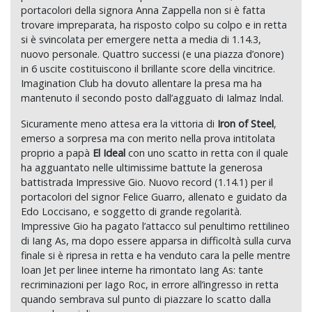
portacolori della signora Anna Zappella non si è fatta
trovare impreparata, ha risposto colpo su colpo e in retta
si è svincolata per emergere netta a media di 1.14.3,
nuovo personale. Quattro successi (e una piazza d’onore)
in 6 uscite costituiscono il brillante score della vincitrice.
Imagination Club ha dovuto allentare la presa ma ha
mantenuto il secondo posto dall’agguato di Ialmaz Indal.
Sicuramente meno attesa era la vittoria di
Iron of Steel
,
emerso a sorpresa ma con merito nella prova intitolata
proprio a papà
El Ideal
con uno scatto in retta con il quale
ha agguantato nelle ultimissime battute la generosa
battistrada Impressive Gio. Nuovo record (1.14.1) per il
portacolori del signor Felice Guarro, allenato e guidato da
Edo Loccisano, e soggetto di grande regolarità.
Impressive Gio ha pagato l’attacco sul penultimo rettilineo
di Iang As, ma dopo essere apparsa in difficoltà sulla curva
finale si è ripresa in retta e ha venduto cara la pelle mentre
Ioan Jet per linee interne ha rimontato Iang As: tante
recriminazioni per Iago Roc, in errore all’ingresso in retta
quando sembrava sul punto di piazzare lo scatto dalla