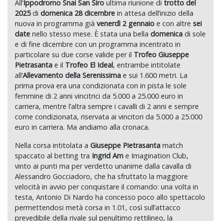
All’
Ippodromo Snai San Siro
ultima riunione di
trotto del
2025
di
domenica 28 dicembre
in attesa dell’inizio della
nuova in programma già
venerdì 2 gennaio
e con altre
sei
date
nello stesso mese. È stata una bella
domenica
di sole
e di fine dicembre con un programma incentrato in
particolare su due corse valide per il
Trofeo Giuseppe
Pietrasanta
e il
Trofeo El Ideal
, entrambe intitolate
all’
Allevamento della Serenissima
e sui 1.600 metri. La
prima prova era una condizionata con in pista le sole
femmine di 2 anni vincitrici da 5.000 a 25.000 euro in
carriera, mentre l’altra sempre i cavalli di 2 anni e sempre
come condizionata, riservata ai vincitori da 5.000 a 25.000
euro in carriera. Ma andiamo alla cronaca.
Nella corsa intitolata a
Giuseppe Pietrasanta
match
spaccato al betting tra
Ingrid Am
e Imagination Club,
vinto ai punti ma per verdetto unanime dalla cavalla di
Alessandro Gocciadoro, che ha sfruttato la maggiore
velocità in avvio per conquistare il comando: una volta in
testa, Antonio Di Nardo ha concesso poco allo spettacolo
permettendosi metà corsa in 1.01, così sull’attacco
prevedibile della rivale sul penultimo rettilineo, la