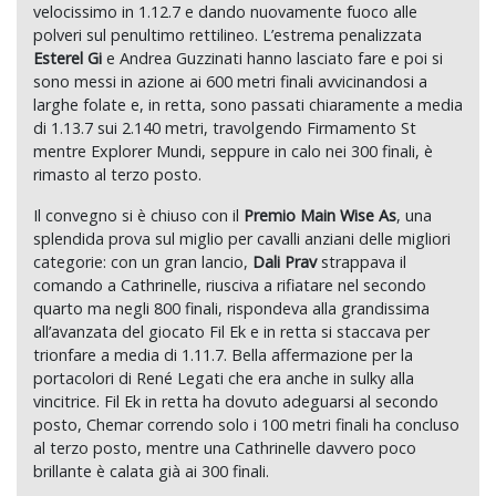
velocissimo in 1.12.7 e dando nuovamente fuoco alle
polveri sul penultimo rettilineo. L’estrema penalizzata
Esterel Gi
e Andrea Guzzinati hanno lasciato fare e poi si
sono messi in azione ai 600 metri finali avvicinandosi a
larghe folate e, in retta, sono passati chiaramente a media
di 1.13.7 sui 2.140 metri, travolgendo Firmamento St
mentre Explorer Mundi, seppure in calo nei 300 finali, è
rimasto al terzo posto.
Il convegno si è chiuso con il
Premio Main Wise As
, una
splendida prova sul miglio per cavalli anziani delle migliori
categorie: con un gran lancio,
Dali Prav
strappava il
comando a Cathrinelle, riusciva a rifiatare nel secondo
quarto ma negli 800 finali, rispondeva alla grandissima
all’avanzata del giocato Fil Ek e in retta si staccava per
trionfare a media di 1.11.7. Bella affermazione per la
portacolori di René Legati che era anche in sulky alla
vincitrice. Fil Ek in retta ha dovuto adeguarsi al secondo
posto, Chemar correndo solo i 100 metri finali ha concluso
al terzo posto, mentre una Cathrinelle davvero poco
brillante è calata già ai 300 finali.