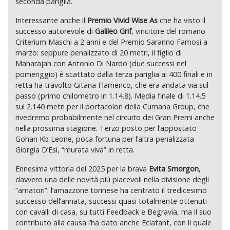
seconda pariglia.
Interessante anche il
Premio Vivid Wise As
che ha visto il
successo autorevole di
Galileo Grif
, vincitore del romano
Criterium Maschi a 2 anni e del Premio Saranno Famosi a
marzo: seppure penalizzato di 20 metri, il figlio di
Maharajah con Antonio Di Nardo (due successi nel
pomeriggio) è scattato dalla terza pariglia ai 400 finali e in
retta ha travolto Gitana Flamenco, che era andata via sul
passo (primo chilometro in 1.14.8). Media finale di 1.14.5
sui 2.140 metri per il portacolori della Cumana Group, che
rivedremo probabilmente nel circuito dei Gran Premi anche
nella prossima stagione. Terzo posto per l’appostato
Gohan Kb Leone, poca fortuna per l’altra penalizzata
Giorgia D’Esi, “murata viva” in retta.
Ennesima vittoria del 2025 per la brava
Evita Smorgon
,
davvero una delle novità più piacevoli nella divisione degli
“amatori”: l’amazzone torinese ha centrato il tredicesimo
successo dell’annata, successi quasi totalmente ottenuti
con cavalli di casa, su tutti Feedback e Begravia, ma il suo
contributo alla causa l’ha dato anche Eclatant, con il quale