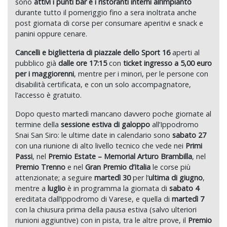
sono
attivi i punti bar e i ristoranti interni all’impianto
durante tutto il pomeriggio fino a sera inoltrata anche
post giornata di corse per consumare aperitivi e snack e
panini oppure cenare.
Cancelli e biglietteria di piazzale dello Sport 16
aperti al
pubblico già
dalle ore 17:15
con
ticket ingresso a 5,00 euro
per i maggiorenni
, mentre per i minori, per le persone con
disabilità certificata, e con un solo accompagnatore,
l’accesso è gratuito.
Dopo questo martedì mancano davvero poche giornate al
termine della
sessione estiva di galoppo
all’Ippodromo
Snai San Siro: le ultime date in calendario sono
sabato 27
con una riunione di alto livello tecnico che vede nei
Primi
Passi
, nel
Premio Estate
–
Memorial Arturo Brambilla
, nel
Premio
Trenno
e nel
Gran Premio d’Italia
le corse più
attenzionate; a seguire
martedì 30
per l’
ultima di giugno
,
mentre a
luglio
è in programma la giornata di
sabato 4
ereditata dall’ippodromo di Varese, e quella di
martedì 7
con la chiusura prima della pausa estiva (salvo ulteriori
riunioni aggiuntive) con in pista, tra le altre prove, il
Premio