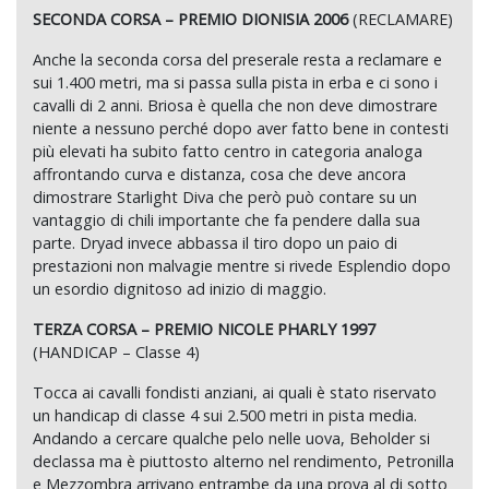
SECONDA CORSA – PREMIO DIONISIA 2006
(RECLAMARE)
Anche la seconda corsa del preserale resta a reclamare e
sui 1.400 metri, ma si passa sulla pista in erba e ci sono i
cavalli di 2 anni. Briosa è quella che non deve dimostrare
niente a nessuno perché dopo aver fatto bene in contesti
più elevati ha subito fatto centro in categoria analoga
affrontando curva e distanza, cosa che deve ancora
dimostrare Starlight Diva che però può contare su un
vantaggio di chili importante che fa pendere dalla sua
parte. Dryad invece abbassa il tiro dopo un paio di
prestazioni non malvagie mentre si rivede Esplendio dopo
un esordio dignitoso ad inizio di maggio.
TERZA CORSA – PREMIO NICOLE PHARLY 1997
(HANDICAP – Classe 4)
Tocca ai cavalli fondisti anziani, ai quali è stato riservato
un handicap di classe 4 sui 2.500 metri in pista media.
Andando a cercare qualche pelo nelle uova, Beholder si
declassa ma è piuttosto alterno nel rendimento, Petronilla
e Mezzombra arrivano entrambe da una prova al di sotto