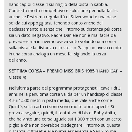
handicap di classe 4 sul miglio della pista in sabbia.
Contesto molto competitivo e soluzione per nulla facile,
anche se l’estrema regolarità di Stivenwood è una base
solida cui appoggiarsi, tenendo conto anche del
declassamento e senza che il ritorno su distanza più corta
sia un dato negativo. Padre Daniele non è mai facile da
prevedere ma in inverno aveva vinto volando una corsa
sulla pista e la distanza e lo stesso Pasquino aveva colpito
in una corsa analoga un mese fa, siglando la terza
dell’anno.
SETTIMA CORSA – PREMIO MISS GRIS 1985
(HANDICAP –
Classe 4)
Nell’ultima parte del programma protagonisti i cavalli di 3
anni: nella penultima corsa valida per un handicap di classe
4 sui 1.500 metri in pista media, che vale anche come
Quintè, sulla carta ci sono sono molte porte aperte. Si
prova a seguire, quindi, il tentativo di bis di Baby Anita,
che ha vinto una corsa uguale sui 1.800 metri con un certo
piglio e che non dovrebbe disdegnare il ritorno su questa
distanza. Offbeat è alla prima esperienza a San Siro ma