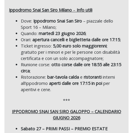
Ippodromo Snai San Siro Milano
–
Info utili
Dove:
Ippodromo Snai San Siro
– piazzale dello
Sport 16 – Milano;
Quando:
martedì 23 giugno 2026
;
Orari:
apertura cancelli e biglietteria dalle ore 17:15
;
Ticket ingresso:
5,00 euro solo maggiorenni
;
gratuito per i minori e per le persone con disabilità
certificata e con un solo accompagnatore;
Riunione corse:
otto corse dalle ore 18:55 alle 23:15
circa
;
Ristorazione:
bar-tavola calda
e
ristoranti
interni
all’ippodromo
aperti dalle ore 17:15 in poi
per
aperitivi e cene.
***
IPPODROMO SNAI SAN SIRO GALOPPO –
CALENDARIO
GIUGNO 2026
Sabato 27 – PRIMI PASSI – PREMIO ESTATE