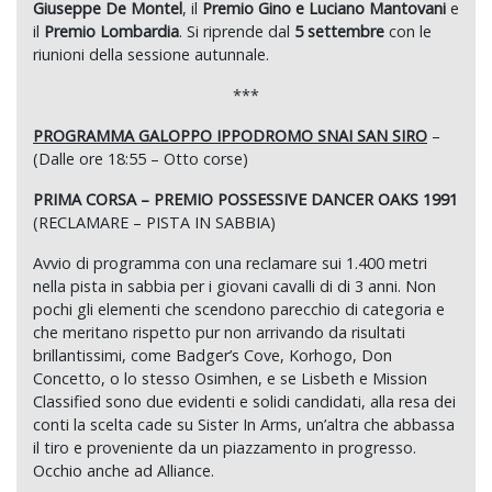
Giuseppe De Montel
, il
Premio Gino e Luciano Mantovani
e
il
Premio Lombardia
. Si riprende dal
5 settembre
con le
riunioni della sessione autunnale.
***
PROGRAMMA GALOPPO IPPODROMO SNAI SAN SIRO
–
(Dalle ore 18:55 – Otto corse)
PRIMA CORSA – PREMIO POSSESSIVE DANCER OAKS 1991
(RECLAMARE – PISTA IN SABBIA)
Avvio di programma con una reclamare sui 1.400 metri
nella pista in sabbia per i giovani cavalli di di 3 anni. Non
pochi gli elementi che scendono parecchio di categoria e
che meritano rispetto pur non arrivando da risultati
brillantissimi, come Badger’s Cove, Korhogo, Don
Concetto, o lo stesso Osimhen, e se Lisbeth e Mission
Classified sono due evidenti e solidi candidati, alla resa dei
conti la scelta cade su Sister In Arms, un’altra che abbassa
il tiro e proveniente da un piazzamento in progresso.
Occhio anche ad Alliance.