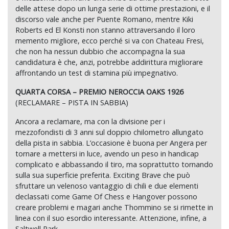
delle attese dopo un lunga serie di ottime prestazioni, e il
discorso vale anche per Puente Romano, mentre Kiki
Roberts ed El Konsti non stanno attraversando il loro
memento migliore, ecco perché si va con Chateau Fresi,
che non ha nessun dubbio che accompagna la sua
candidatura è che, anzi, potrebbe addirittura migliorare
affrontando un test di stamina più impegnativo.
QUARTA CORSA – PREMIO NEROCCIA OAKS 1926
(RECLAMARE – PISTA IN SABBIA)
Ancora a reclamare, ma con la divisione per i
mezzofondisti di 3 anni sul doppio chilometro allungato
della pista in sabbia. L’occasione è buona per Angera per
tornare a mettersi in luce, avendo un peso in handicap
complicato e abbassando il tiro, ma soprattutto tornando
sulla sua superficie preferita. Exciting Brave che può
sfruttare un velenoso vantaggio di chili e due elementi
declassati come Game Of Chess e Hangover possono
creare problemi e magari anche Thommino se si rimette in
linea con il suo esordio interessante. Attenzione, infine, a
Saltwell Park.