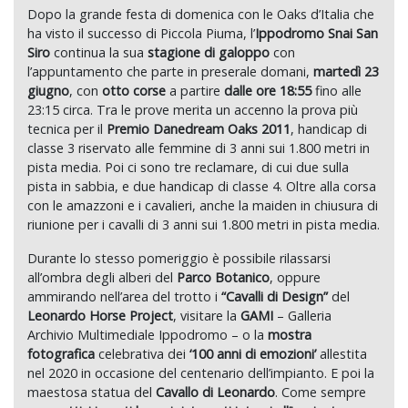
Dopo la grande festa di domenica con le Oaks d’Italia che
ha visto il successo di Piccola Piuma, l’
Ippodromo Snai San
Siro
continua la sua
stagione di galoppo
con
l’appuntamento che parte in preserale domani,
martedì 23
giugno
, con
otto corse
a partire
dalle ore 18:55
fino alle
23:15 circa. Tra le prove merita un accenno la prova più
tecnica per il
Premio Danedream Oaks 2011
, handicap di
classe 3 riservato alle femmine di 3 anni sui 1.800 metri in
pista media. Poi ci sono tre reclamare, di cui due sulla
pista in sabbia, e due handicap di classe 4. Oltre alla corsa
con le amazzoni e i cavalieri, anche la maiden in chiusura di
riunione per i cavalli di 3 anni sui 1.800 metri in pista media.
Durante lo stesso pomeriggio è possibile rilassarsi
all’ombra degli alberi del
Parco Botanico
, oppure
ammirando nell’area del trotto i
“Cavalli di Design”
del
Leonardo Horse Project
, visitare la
GAMI
– Galleria
Archivio Multimediale Ippodromo – o la
mostra
fotografica
celebrativa dei
‘100 anni di emozioni’
allestita
nel 2020 in occasione del centenario dell’impianto. E poi la
maestosa statua del
Cavallo di Leonardo
. Come sempre