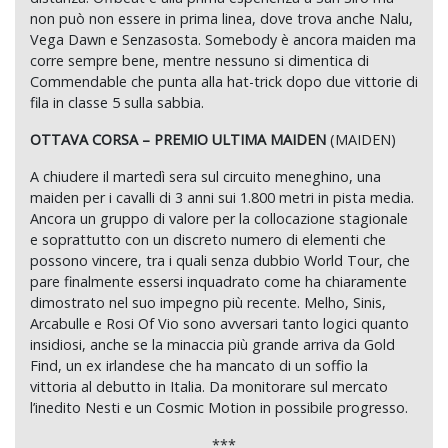
non può non essere in prima linea, dove trova anche Nalu,
Vega Dawn e Senzasosta. Somebody è ancora maiden ma
corre sempre bene, mentre nessuno si dimentica di
Commendable che punta alla hat-trick dopo due vittorie di
fila in classe 5 sulla sabbia.
OTTAVA CORSA – PREMIO ULTIMA MAIDEN
(MAIDEN)
A chiudere il martedì sera sul circuito meneghino, una
maiden per i cavalli di 3 anni sui 1.800 metri in pista media.
Ancora un gruppo di valore per la collocazione stagionale
e soprattutto con un discreto numero di elementi che
possono vincere, tra i quali senza dubbio World Tour, che
pare finalmente essersi inquadrato come ha chiaramente
dimostrato nel suo impegno più recente. Melho, Sinis,
Arcabulle e Rosi Of Vio sono avversari tanto logici quanto
insidiosi, anche se la minaccia più grande arriva da Gold
Find, un ex irlandese che ha mancato di un soffio la
vittoria al debutto in Italia. Da monitorare sul mercato
l’inedito Nesti e un Cosmic Motion in possibile progresso.
***