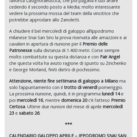
favorita Lasignoraeuscita, che poi pagava il suo ardire
cedendo il secondo posto a Media; molto interessante
vedere la prossima mossa del team della vincitrice che
potrebbe approdare allo Zanoletti.
A chiudere il bel mercoledì di galoppo all’ippodromo
milanese Snai San Siro la prova riservata alle amazzoni e ai
cavalieri in apertura di riunione per il
Premio delle
Patronesse
sulla distanza di 1.400 metri. Corse sempre
molto combattute su questa distanza e con
Fair Angel
che questa volta ha avuto ragione di spunto su Zinchenko
e George Morland, finiti dietro di pochissimo.
Attenzione, niente fine settimana di galoppo a Milano
ma
solo l’appuntamento con il
trotto di venerdì
pomeriggio.
La prossima riunione, quindi, è in programma
lunedì 14
e
poi
mercoledì 16
, mentre
domenica 20
c’è l’atteso
Premio
Certosa
. Ultime due riunioni del mese di aprile
mercoledì
23
e
sabato 26
.
***
CALENDARIO GALOPPO APRILE – IPPODROMO SNAI SAN