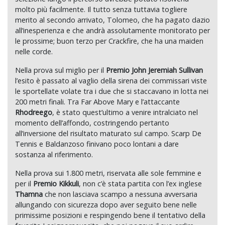
molto più facilmente. Il tutto senza tuttavia togliere
merito al secondo arrivato, Tolomeo, che ha pagato dazio
all’inesperienza e che andrà assolutamente monitorato per
le prossime; buon terzo per Crackfire, che ha una maiden
nelle corde.
Nella prova sul miglio per il
Premio John Jeremiah Sullivan
l’esito è passato al vaglio della sirena dei commissari viste
le sportellate volate tra i due che si staccavano in lotta nei
200 metri finali. Tra Far Above Mary e l’attaccante
Rhodreego
, è stato quest’ultimo a venire intralciato nel
momento dell’affondo, costringendo pertanto
all’inversione del risultato maturato sul campo. Scarp De
Tennis e Baldanzoso finivano poco lontani a dare
sostanza al riferimento.
Nella prova sui 1.800 metri, riservata alle sole femmine e
per il
Premio Kikkuli
, non c’è stata partita con l’ex inglese
Thamna
che non lasciava scampo a nessuna avversaria
allungando con sicurezza dopo aver seguito bene nelle
primissime posizioni e respingendo bene il tentativo della