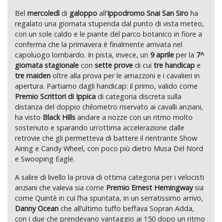
Bel
mercoledì
di
galoppo
all’
Ippodromo Snai San Siro
ha
regalato una giornata stupenda dal punto di vista meteo,
con un sole caldo e le piante del parco botanico in fiore a
conferma che la primavera è finalmente arrivata nel
capoluogo lombardo. In pista, invece, un
9 aprile
per la
7^
giornata stagionale
con
sette prove
di cui
tre
handicap
e
tre
maiden
oltre alla prova per le amazzoni e i cavalieri in
apertura. Partiamo dagli handicap: il primo, valido come
Premio Scrittori di Ippica
di categoria discreta sulla
distanza del doppio chilometro riservato ai cavalli anziani,
ha visto
Black Hills
andare a nozze con un ritmo molto
sostenuto e sparando un’ottima accelerazione dalle
retrovie che gli permetteva di battere il rientrante Show
Airing e Candy Wheel, con poco più dietro Musa Del Nord
e Swooping Eagle.
A salire di livello la prova di ottima categoria per i velocisti
anziani che valeva sia come
Premio Ernest Hemingway
sia
come Quintè in cui l’ha spuntata, in un serratissimo arrivo,
Danny Ocean
che all’ultimo tuffo beffava Sopran Adda,
con i due che prendevano vantaggio ai 150 dopo un ritmo