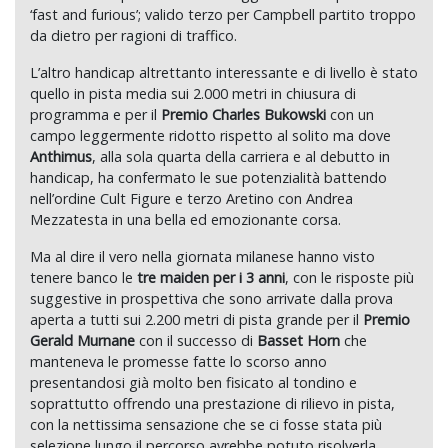
‘fast and furious’; valido terzo per Campbell partito troppo
da dietro per ragioni di traffico.
L’altro handicap altrettanto interessante e di livello è stato
quello in pista media sui 2.000 metri in chiusura di
programma e per il
Premio Charles Bukowski
con un
campo leggermente ridotto rispetto al solito ma dove
Anthimus
, alla sola quarta della carriera e al debutto in
handicap, ha confermato le sue potenzialità battendo
nell’ordine Cult Figure e terzo Aretino con Andrea
Mezzatesta in una bella ed emozionante corsa.
Ma al dire il vero nella giornata milanese hanno visto
tenere banco le
tre
maiden per i 3 anni
, con le risposte più
suggestive in prospettiva che sono arrivate dalla prova
aperta a tutti sui 2.200 metri di pista grande per il
Premio
Gerald Murnane
con il successo di
Basset Horn
che
manteneva le promesse fatte lo scorso anno
presentandosi già molto ben fisicato al tondino e
soprattutto offrendo una prestazione di rilievo in pista,
con la nettissima sensazione che se ci fosse stata più
selezione lungo il percorso avrebbe potuto risolverla