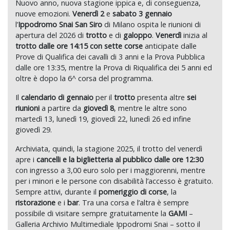
Nuovo anno, nuova stagione ippica e, di conseguenza,
nuove emozioni.
Venerdì 2
e
sabato 3 gennaio
l’
Ippodromo Snai San Siro
di Milano ospita le riunioni di
apertura del 2026 di
trotto
e di
galoppo
.
Venerdì
inizia al
trotto
dalle ore 14:15 con sette corse
anticipate dalle
Prove di Qualifica dei cavalli di 3 anni e la Prova Pubblica
dalle ore 13:35, mentre la Prova di Riqualifica dei 5 anni ed
oltre è dopo la 6^ corsa del programma.
Il
calendario di gennaio
per il
trotto
presenta altre
sei
riunioni
a partire da
giovedì 8
, mentre le altre sono
martedì 13, lunedì 19, giovedì 22, lunedì 26 ed infine
giovedì 29.
Archiviata, quindi, la stagione 2025, il trotto del venerdì
apre i
cancelli e la biglietteria al pubblico
dalle ore 12:30
con ingresso a 3,00 euro solo per i maggiorenni, mentre
per i minori e le persone con disabilità l’accesso è gratuito.
Sempre attivi, durante il
pomeriggio di corse
, la
ristorazione
e i
bar
. Tra una corsa e l’altra è sempre
possibile di visitare sempre gratuitamente la
GAMI
–
Galleria Archivio Multimediale Ippodromi Snai – sotto il