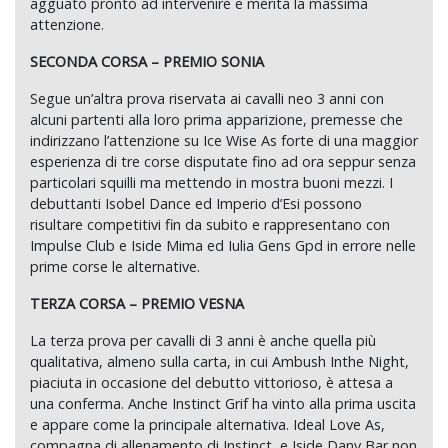
agguato pronto ad intervenire e merita la massima
attenzione.
SECONDA CORSA – PREMIO SONIA
Segue un’altra prova riservata ai cavalli neo 3 anni con
alcuni partenti alla loro prima apparizione, premesse che
indirizzano l’attenzione su Ice Wise As forte di una maggior
esperienza di tre corse disputate fino ad ora seppur senza
particolari squilli ma mettendo in mostra buoni mezzi. I
debuttanti Isobel Dance ed Imperio d’Esi possono
risultare competitivi fin da subito e rappresentano con
Impulse Club e Iside Mima ed Iulia Gens Gpd in errore nelle
prime corse le alternative.
TERZA CORSA – PREMIO VESNA
La terza prova per cavalli di 3 anni è anche quella più
qualitativa, almeno sulla carta, in cui Ambush Inthe Night,
piaciuta in occasione del debutto vittorioso, è attesa a
una conferma. Anche Instinct Grif ha vinto alla prima uscita
e appare come la principale alternativa. Ideal Love As,
compagna di allenamento di Instinct, e Iside Dany Bar non