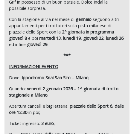
Grif in possesso di un buon parziale. Dolce Indal la
possibile sorpresa.
Con la stagione al via nel mese di
gennaio
seguono altri
appuntamenti per i trottatori sulla pista milanese di
piazzale dello Sport con la
2^ giornata in programma
giovedì 8
e poi
martedì 13
,
lunedì 19
,
giovedì 22
,
lunedì 26
ed infine
giovedì 29
.
***
INFORMAZIONI EVENTO
Dove:
Ippodromo Snai San Siro – Milano
;
Quando:
venerdì 2 gennaio 2026 – 1^ giornata di trotto
stagionale a Milano
;
Apertura cancelli e biglietteria:
piazzale dello Sport 6
,
dalle
ore 12:30
in poi;
Ticket ingresso:
3 euro
;