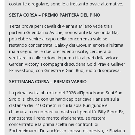
costante e regolare, sono le altrettanto ovvie alternative.
SESTA CORSA – PREMIO PANTERA DEL PINO
Terza prova per i cavalli di 4 anni a Milano vede tra i
partenti Guendalina Av che, nonostante la seconda fila,
potrebbe venire a capo della concorrenza solo se
restando concentrata. Galaxy dei Giovi, in errore all’ultima
ma a segno nelle due precedenti uscite, cercherà di
sfruttare la collocazione in prima fila al pari della veloce
Garden Victory. I compagni di scuderia Gold Prav e Gulliver
Ek rivestono, con Ginestra e Gani Rub, ruolo di sorpresa.
SETTIMANA CORSA – PREMIO VAPRIO
La prima uscita al trotto del 2026 all’Ippodromo Snai San
Siro di si chiude con un handicap per cavalli anziani sulla
distanza dei 2.100 metri in cui la sola Kunigunde è
chiamata a recuperare un nastro di penalità. Billy Ferro Br,
nonostante il rendimento altalenante, se resterà
concentrato è la prima scelta nei confronti di
Fortedeimarmi Dr, anch’esso spesso dispersivo, e Flaviana